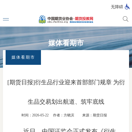
无障碍
媒体看期市
媒体看
首页
>
首页
>
媒体看期市
媒体看期市
投教动
一周大
[期货日报]衍生品行业迎来首部部门规章 为衍
投教大
生品交易划出航道、筑牢底线
视频动
时间：2026-05-22
作者：方晓滨
来源：期货日报
漫画图
近日，中国证监会正式发布《衍生