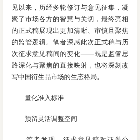
见以来，历经多轮修订与意见征集，凝
仲
聚了市场各方的智慧与关切，最终亮相
诉
的正式稿展现出更加清晰、审慎且聚焦
注
的监管逻辑。笔者深感此次正式稿与历
次征求意见稿间的变化——既是监管思
法
路深化与聚焦的直接映射，也将深刻改
维权组
写中国衍生品市场的生态格局。
案情解
热线问
量化准入标准
政策法
预留灵活调整空间
网上投
笔者发现，征求意见稿对证券公