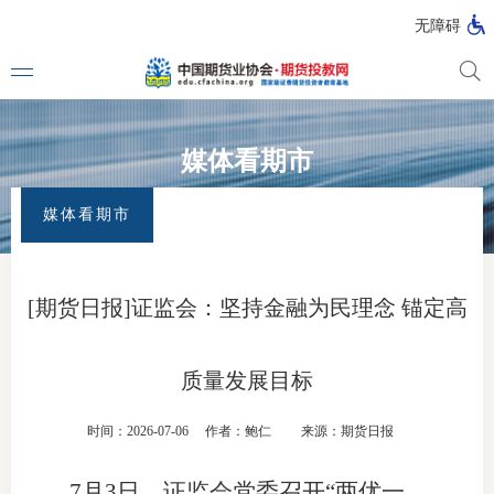
无障碍
媒体看期市
媒体看
首页
>
首页
>
媒体看期市
媒体看期市
投教动
一周大
[期货日报]证监会：坚持金融为民理念 锚定高
投教大
质量发展目标
视频动
时间：2026-07-06
作者：鲍仁
来源：期货日报
漫画图
7月3日，证监会党委召开“两优一