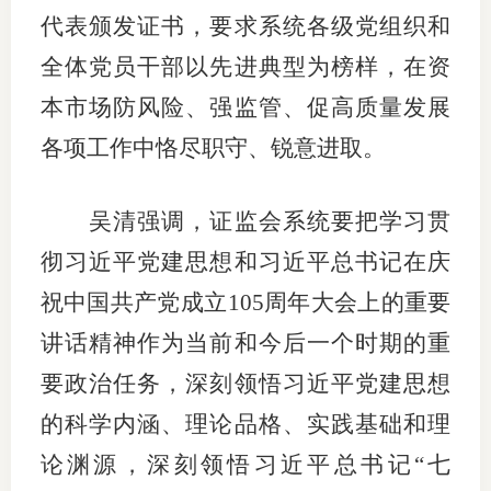
代表颁发证书，要求系统各级党组织和
仲
全体党员干部以先进典型为榜样，在资
诉
本市场防风险、强监管、促高质量发展
注
各项工作中恪尽职守、锐意进取。
法
吴清强调，证监会系统要把学习贯
维权组
彻习近平党建思想和习近平总书记在庆
案情解
祝中国共产党成立105周年大会上的重要
热线问
讲话精神作为当前和今后一个时期的重
要政治任务，深刻领悟习近平党建思想
政策法
的科学内涵、理论品格、实践基础和理
网上投
论渊源，深刻领悟习近平总书记“七