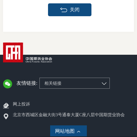
关闭
仲
诉
注
法
维权组
案情解
友情链接:
相关链接
热线问
网上投诉
政策法
北京市西城区金融大街3号通泰大厦C座八层中国期货业协会
网上投
网站地图