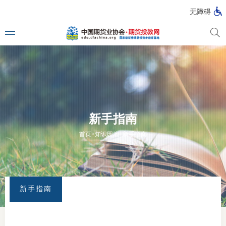
无障碍
媒体看
投教动
新手指南
一周大
首页
>
知识园地
>
新手指南
投教大
新手指南
视频动
漫画图