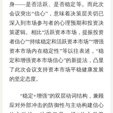
身——是否活跃、是否稳定等。而此次
仲
会议突出“信心”，意味着决策层关切已
诉
深入到市场参与者的心理预期和投资决
策逻辑。相比“活跃资本市场，提振投资
注
者信心”“持续稳定和活跃资本市场”“增强
法
资本市场内在稳定性”等以往表述，“稳
维权组
定和增强资本市场信心”的新提法，凸显
案情解
了此次会议支持资本市场平稳健康发展
热线问
的坚定态度。
政策法
“稳定+增强”的双层动词结构，兼顾
网上投
应对外部冲击的防御性与主动构建信心