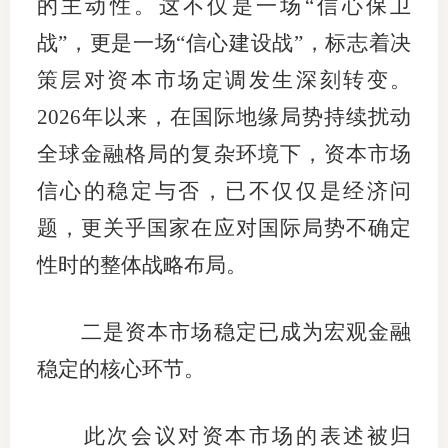
的主动性。这不仅是一场“信心保卫
战”，更是一场“信心建设战”，标志着决
策层对资本市场定调发生深刻转变。
投教委
2026年以来，在国际地缘局势持续扰动
调解委
全球金融格局的复杂环境下，资本市场
在线调
信心的稳定与否，已不仅仅是经济问
联系方
题，更关乎国家在应对国际局势不确定
性时的整体战略布局。
二是资本市场稳定已成为宏观金融
稳定的核心环节。
此次会议对资本市场的表述被归