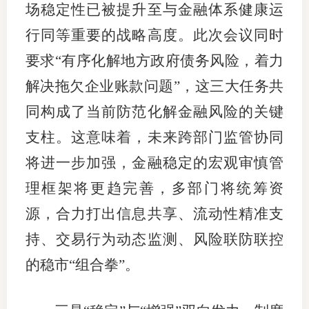
场稳定性已被提升至与金融体系健康运
行同等重要的战略高度。此次会议同时
要求“有序化解地方政府债务风险，着力
解决拖欠企业账款问题”，这三大任务共
同构成了当前防范化解金融风险的关键
支柱。这意味着，未来跨部门监管协同
将进一步加强，金融稳定的宏观审慎管
理框架将更趋完善，多部门将统筹资
源，合力打出信息共享、流动性精准支
持、交易行为动态监测、风险联防联控
的稳市“组合拳”。