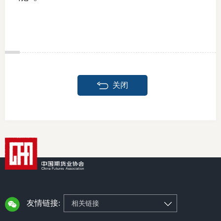
关闭
友情链接:
相关链接