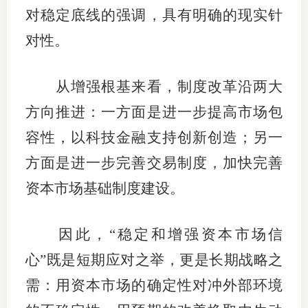
对稳定底线的强调，具有明确的现实针
对性。
从增强根基来看，制度改革沿两大
方向推进：一方面是进一步提高市场包
容性，以科技金融支持创新创造；另一
方面是进一步完善交易制度，加快完善
资本市场基础制度建设。
因此，“稳定和增强资本市场信
心”既是短期应对之举，更是长期战略之
需：用资本市场的确定性对冲外部环境