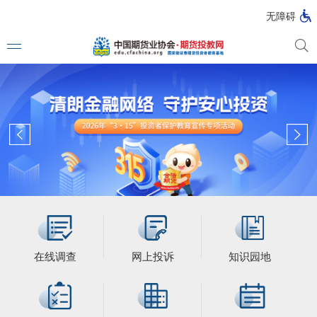
无障碍
媒体看
投教动
一周大
投教大
在线调查
网上投诉
知识园地
视频动
漫画图