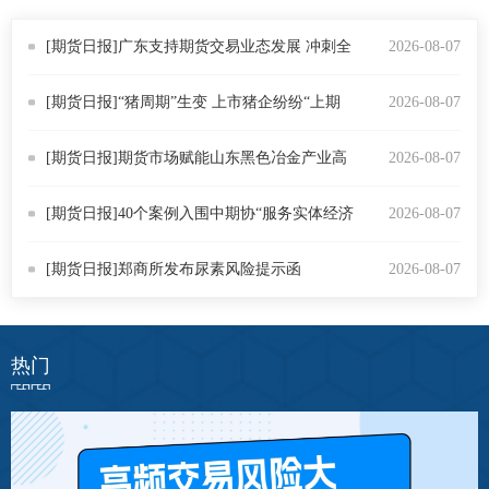
仲
[期货日报]广东支持期货交易业态发展 冲刺全
2026-08-07
诉
球大宗商品定价高地
[期货日报]“猪周期”生变 上市猪企纷纷“上期
2026-08-07
注
货”
[期货日报]期货市场赋能山东黑色冶金产业高
2026-08-07
法
质量发展
[期货日报]40个案例入围中期协“服务实体经济
2026-08-07
维权组
优秀案例库”
[期货日报]郑商所发布尿素风险提示函
2026-08-07
案情解
热线问
热门
政策法
网上投