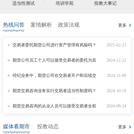
适当性测试
培训学苑
投教大事记
上市品
投教书
热线问答
案情解析
政策法规
更多
风险案
交易者委托期货公司进行资产管理有风险吗？
2025-02-23
新手指
可以稳赚不赔吗？
期货公司员工个人可以接受交易者的委托为其
2024-12-22
期货AB
进行资产管理吗？
经纪业务中，期货公司在交易者开户和后续交
2024-11-09
业务指
易过程中提供的咨询属于期货交易咨询吗？
期货交易咨询业务实行交易者适当性制度吗？
2024-10-18
维权须
期货交易咨询的从业人员可以接受交易者全权
2024-09-24
和
委托进行期货交易吗？
媒体看期市
投教动态
更多
调