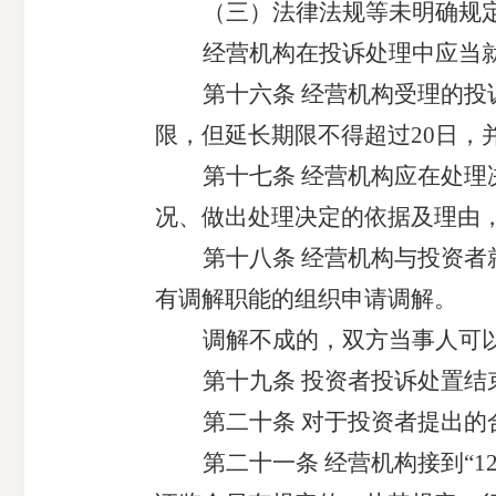
（三）法律法规
等未
明确规
经营机构在投诉处理中应当
第十
六
条
经营机构受理的
投
限，但延长期限不得超过20日，
第十
七
条
经营机构应
在处理
况、做出处理决定的依据及理由
第十
八
条
经营机构
与投资者
有调解职能的组织申请调解。
调解不成的，
双方当事人
可
第十
九
条
投资者投诉处置结
第
二十
条
对于投资者提出的
第二十
一
条
经营机构接到
“