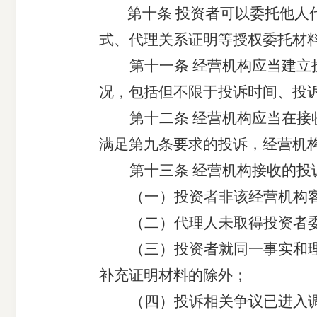
第
十
条
投资者可以委托他人
式、代理关系证明等授权委托材
第十
一
条
经营机构应当建立
况，包括但不限于投诉时间、投
第十
二
条
经营机构应当在接
满足第
九
条要求的投诉，经营机
第十
三
条
经营机构接收的投
（一）投资者非该经营机构
（二）
代理人
未取得投资者
（三）投资者就同一事实和
补充证明材料
的除外；
（四）投诉相关争议已进入