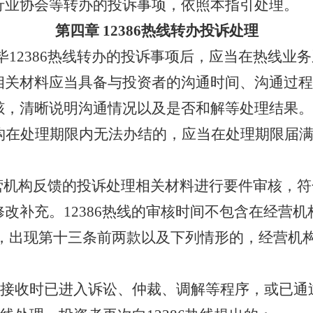
行业协会等转办的投诉事项，依照本指引处理。
第四章
12386热线转办投诉处理
毕
1
2386
热线转办的
投诉事项后，应当在热线业务
相关材料应当具备与投资者的沟通时间、沟通过程
赅，清晰说明沟通情况以及是否和解等
处理
结果。
构在
处理期限
内无法办结的，应当在
处理期限
届
营机构反馈的投诉处理相关材料进行要件审核，符
修改补充。
12386热线的审核时间不包含在经营机
，出现第十
三
条前两款
以及下列情形的，
经营机
。
6热线接收时已进入诉讼、仲裁、调解等程序，或已