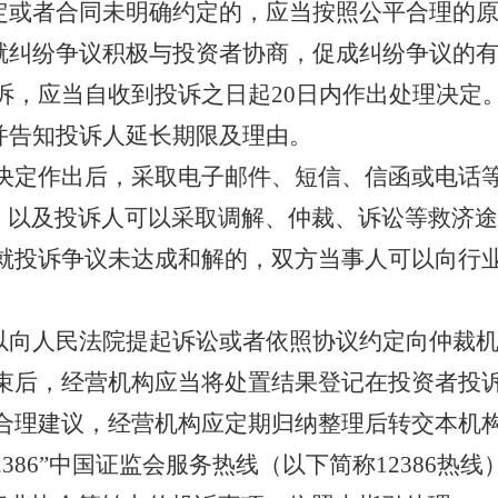
定或者合同未明确约定的，应当按照公平合理的
就纠纷争议积极与投资者
协商
，促成纠纷争议的
诉，应当自收到投诉之日起
20日内作出处理决定
并告知投诉人延长期限及理由。
决定作出后，采取
电子邮件、
短信、
信函
或电话
，以及投诉人可以采取调解、仲裁、诉讼等救济途
就投诉争议未达成和解的，双方当事人可以向行
以向人民法院提起诉讼
或者
依照协议
约定
向仲裁
束后，经营机构应当将处置结果登记在投资者投
合理
建议
，
经营机构应定期归纳整理后转交本机
12386”中国证监会服务热线
（以下简称
12386热
线