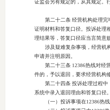
证监会另有规定的，从其规定。
第二十
二
条
经营机构
处理
完
证明材料和答复口径。投诉处理
理
结果等，答复口径应当言简意
涉及疑难复杂事项，
经营机
申请并注明原因。
第二十
三
条
12386
热线对经
件的，
予
以退回，要求经营机构
第二十
四
条
投诉处理过程中
系统中录入退回理由和答复口径
（一）投诉事项在
1238