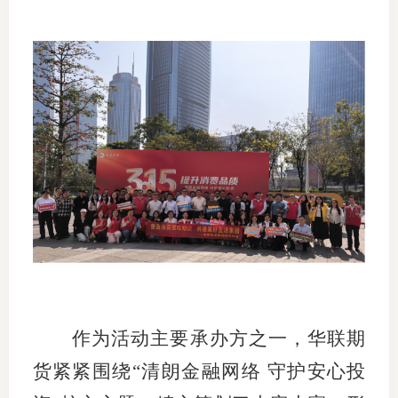
仲
诉
注
法
维权组
案情解
热线问
政策法
作为活动主要承办方之一，华联期
网上投
货紧紧围绕“清朗金融网络 守护安心投