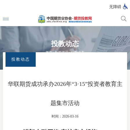
无障碍
投教动态
媒体看
首页
>
新闻资讯
>
投教动态
投教动态
投教动
一周大
华联期货成功承办2026年“3·15”投资者教育主
投教大
题集市活动
视频动
时间：2026-03-16
漫画图