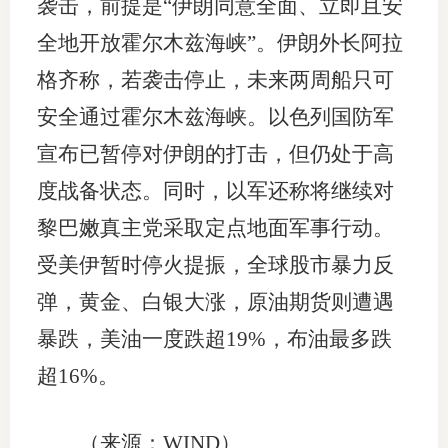
袭击，前提是“伊朗同意全面、立即且安
全地开放霍尔木兹海峡”。伊朗外长阿拉
格齐称，若袭击停止，未来两周船只可
安全通过霍尔木兹海峡。以色列国防军
宣布已暂停对伊朗的打击，但仍处于高
度战备状态。同时，以军还称将继续对
黎巴嫩真主党采取定点地面军事行动。
受美伊暂时停火提振，全球股市暴力反
弹，黄金、白银大涨，原油期货则遭遇
暴跌，美油一度跌超19%，布油最多跌
超16%。
（来源：WIND）