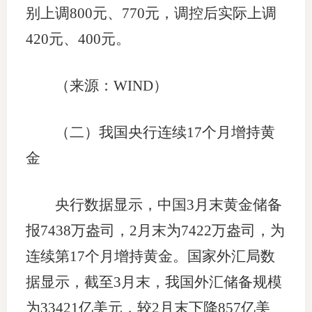
别上调800元、770元，调控后实际上调
仲
420元、400元。
诉
（来源：WIND）
注
法
（二）我国央行连续17个月增持黄
维权组
金
案情解
央行数据显示，中国3月末黄金储备
热线问
报7438万盎司，2月末为7422万盎司，为
政策法
连续第17个月增持黄金。国家外汇局数
网上投
据显示，截至3月末，我国外汇储备规模
为33421亿美元，较2月末下降857亿美