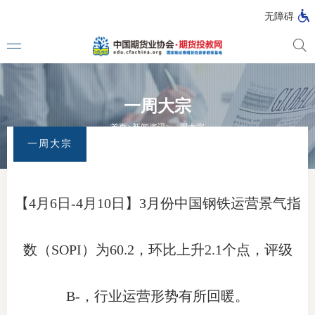
无障碍
一周大宗
媒体看
首页
>
新闻资讯
>
一周大宗
一周大宗
投教动
一周大
【4月6日-4月10日】3月份中国钢铁运营景气指
投教大
数（SOPI）为60.2，环比上升2.1个点，评级
视频动
B-，行业运营形势有所回暖。
漫画图