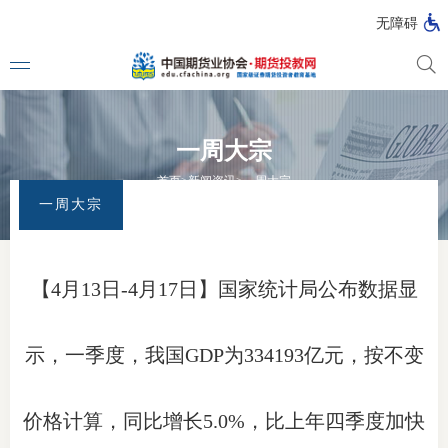
无障碍
一周大宗
媒体看
首页
>
新闻资讯
>
一周大宗
一周大宗
投教动
一周大
【4月13日-4月17日】国家统计局公布数据显
投教大
示，一季度，我国GDP为334193亿元，按不变
视频动
价格计算，同比增长5.0%，比上年四季度加快
漫画图