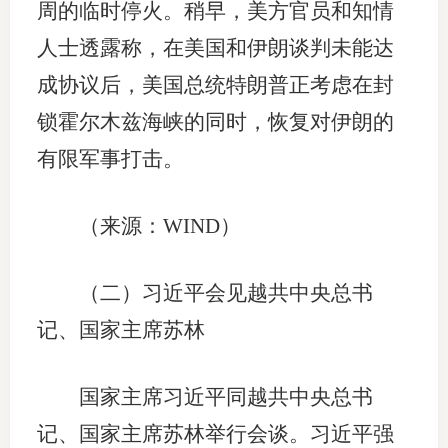
周的临时停火。稍早，美方官员和知情
仲
人士透露称，在美国和伊朗谈判未能达
成协议后，美国总统特朗普正考虑在封
诉
锁霍尔木兹海峡的同时，恢复对伊朗的
注
有限军事打击。
法
维权组
（来源：WIND）
案情解
（二）习近平会见越共中央总书
热线问
记、国家主席苏林
政策法
国家主席习近平同越共中央总书
网上投
记、国家主席苏林举行会谈。习近平强