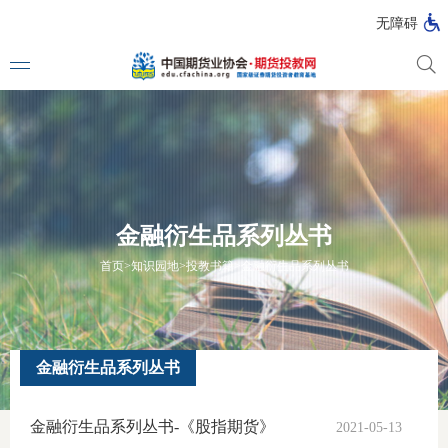
无障碍
媒体看
投教动
金融衍生品系列丛书
一周大
首页
>
知识园地
>
投教书籍
>
金融衍生品系列丛书
投教大
金融衍生品系列丛书
视频动
金融衍生品系列丛书-《股指期货》
2021-05-13
漫画图