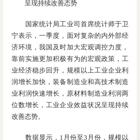
呈现持续改善态势
仲
国家统计局工业司首席统计师于卫
诉
宁表示，一季度，面对复杂的内外部经
注
济环境，我国及时加大宏观调控力度，
法
靠前实施更加积极有为的宏观政策，工
维权组
业经济稳步回升，规模以上工业企业利
润增长加快，装备制造业和高技术制造
案情解
业利润快速增长，原材料制造业利润两
热线问
位数增长，工业企业效益状况呈现持续
政策法
改善态势。
网上投
数据显示，1月份至3月份，规模以