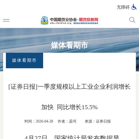
无障碍
媒体看期市
媒体看
首页
>
首页
>
媒体看期市
媒体看期市
投教动
一周大
[证券日报]一季度规模以上工业企业利润增长
投教大
加快 同比增长15.5%
视频动
时间：2026-04-28
作者：孟珂
来源：证券日报
漫画图
4月27日，国家统计局发布数据显