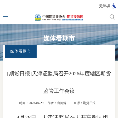
无障碍
媒体看期市
媒体看
首页
>
首页
>
媒体看期市
媒体看期市
投教动
一周大
[期货日报]天津证监局召开2026年度辖区期货
投教大
监管工作会议
视频动
时间：2026-04-29
作者：曲德辉
来源：期货日报
漫画图
4月28日，天津证监局在天开高教园组