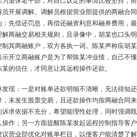
退休老干部，对自己认定的事情比较坚持，前
解员开展调解。调解员根据营业部提供的两融合同
为：先偿还罚息，再偿还融资利息和融券费用，最
理解两融交易相关规则，且录像中，胡某也口头明
控制其两融账户，双方各执一词。陈某声称应胡某
表示开立两融账户是为了帮陈某冲业绩，自己不懂
陈某的信任，才同意让其远程操作还款。
现：一是对账单还款明细不清晰，无法得知还
录，未发生股票交易，且还款操作均按两融合同来
的诉求依据不充分，希望能理性处理，同时强调既
人操作；另一方面提醒陈某发起远程控制指导客户
建议营业部优化对账单栏目，以便客户能清楚了解