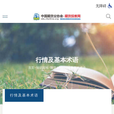
无障碍
媒体看
投教动
行情及基本术语
一周大
首页
>
知识园地
>
期货ABC
>
行情及基本术语
投教大
行情及基本术语
视频动
漫画图