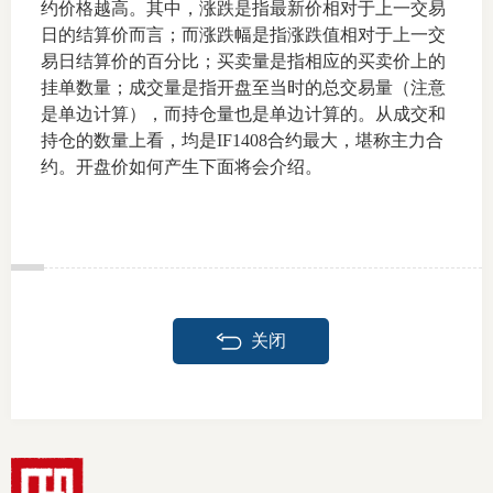
约价格越高。其中，涨跌是指最新价相对于上一交易
日的结算价而言；而涨跌幅是指涨跌值相对于上一交
仲
易日结算价的百分比；买卖量是指相应的买卖价上的
挂单数量；成交量是指开盘至当时的总交易量（注意
诉
是单边计算），而持仓量也是单边计算的。从成交和
注
持仓的数量上看，均是IF1408合约最大，堪称主力合
约。开盘价如何产生下面将会介绍。
法
维权组
案情解
热线问
关闭
政策法
网上投