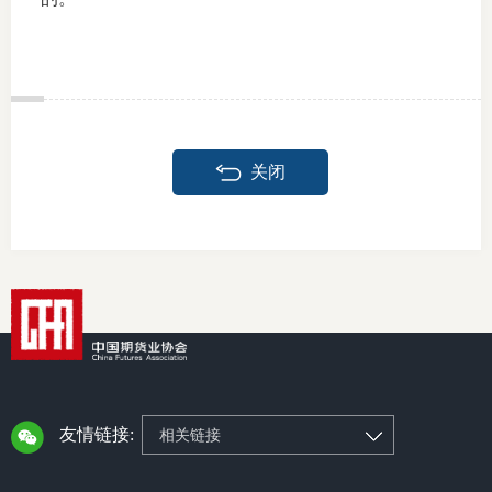
投教委
调解委
关闭
在线调
联系方
友情链接:
相关链接