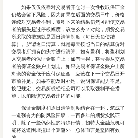
如果仅仅依靠对交易者开仓时一次性收取保证金
仲
仍然会留下风险，因为如果在后面的交易日中，价格
连续对交易者不利，累积下来的结果仍然可能使交易
诉
者的损失超过停板幅度，该怎么办？对此，期货交易
所采取的措施就是逐日清算制度（每日无负债结
注
算）。所谓逐日清算，就是每天按照当日的结算价对
交易者所拥有的头寸进行清算。如有盈利，将盈利划
法
入交易者的保证金账户上；如有亏损，将亏损从交易
者的保证金账户上划走。如果交易者保证金账户上所
维权组
剩余的资金低于应付保证金，应该在下一个交易日开
市前补足。如果不能及时补足，说明保证能力不足。
案情解
按照规定，交易所或经纪公司可以采取强制平仓措
热线问
施，以消除该交易者违约的可能。
保证金制度和逐日清算制度结合在一起，筑成了
政策法
一道强有力的防风险围墙，一百多年的期货实践证
明，除了一些偶然性的特殊行情，如特大金融危机可
网上投
能将这道围墙撞出个窟窿外，总体而言是坚固有效
的。