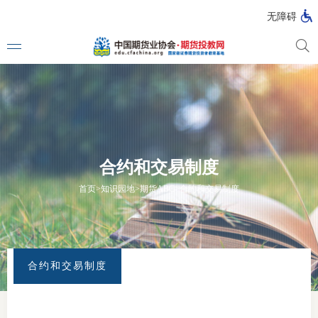
无障碍
媒体看
投教动
合约和交易制度
一周大
首页
>
知识园地
>
期货ABC
>
合约和交易制度
投教大
合约和交易制度
视频动
漫画图