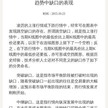
趋势中缺口的表现
上市品
时间：2015-10-23
投教书
凌厉的上涨行情或下跌行情中，经常可在图表中
风险案
发现跳空缺口的存在。所谓跳空缺口，就是指上涨行
情中，当期K线图中的最低价比上期K线图中的最高
新手指
价还要高，以至于在连续图形上留下了一个空档；反
之，在下跌行情中，当期K线图中的最高价比上期K
期货AB
线图中的最低价还要低，亦可形成空挡图形。根据历
史经验，技术分析人士还对不同意义的缺口作了如下
业务指
的分类命名。
突破缺口。这是指市场平衡阶段被打破时出现的
缺口，随着突破缺口一起出现的往往是交易量的大幅
维权须
增加，这预示着市场平衡阶段的结束，而行情发展才
刚刚开始。
和
中继缺口。这是指行情向纵深发展中出现的缺
调
口，在大牛市或大熊市中，这种缺口可能会接二连三