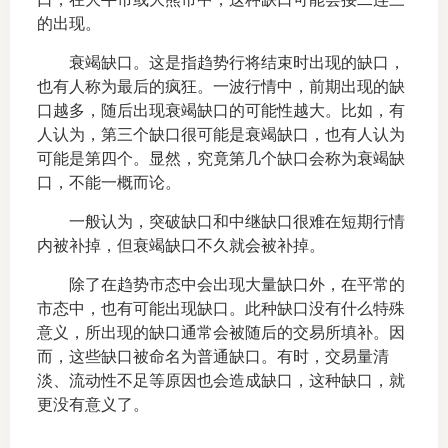
的出现。
仲
衰竭缺口。这是指趋势行将结束时出现的缺口，
诉
也有人称为最后的疯狂。一波行情中，前期出现的缺
口越多，随后出现衰竭缺口的可能性越大。比如，有
注
人认为，第三个缺口很可能是衰竭缺口，也有人认为
可能是第四个。显然，究竟第几个缺口会称为衰竭缺
法
口，不能一概而论。
维权组
一般认为，突破缺口和中继缺口很难在短期行情
内被补掉，但衰竭缺口不久就会被补掉。
案情解
除了在趋势市态中会出现大量缺口外，在平常的
市态中，也有可能出现缺口。此种缺口没有什么特殊
热线问
意义，所出现的缺口通常会被随后的交易所填补。因
政策法
而，这些缺口被命名为普通缺口。有时，交易量清
淡、流动性不足等原因也会造成缺口，这种缺口，就
网上投
更没有意义了。