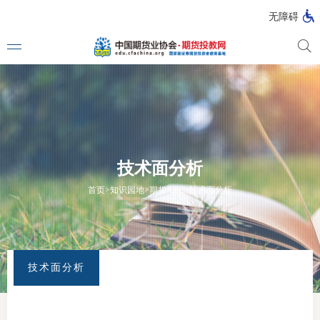
无障碍
媒体看
投教动
技术面分析
一周大
首页
>
知识园地
>
期货ABC
>
技术面分析
投教大
技术面分析
视频动
漫画图