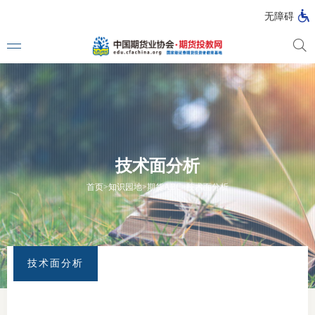
无障碍
媒体看
投教动
技术面分析
一周大
首页
>
知识园地
>
期货ABC
>
技术面分析
投教大
技术面分析
视频动
漫画图