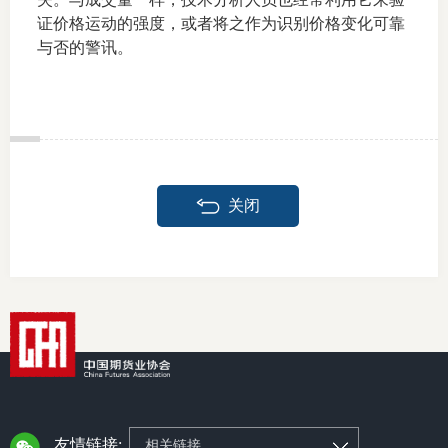
证价格运动的强度，或者将之作为识别价格变化可靠
仲
与否的警讯。
诉
注
法
关闭
维权组
案情解
热线问
政策法
网上投
友情链接:
相关链接