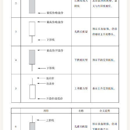
仲
诉
注
法
维权组
案情解
热线问
政策法
网上投