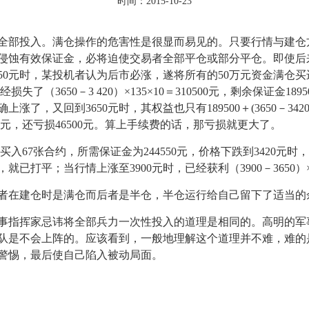
时间：2015-10-23
部投入。满仓操作的危害性是很显而易见的。只要行情与建仓
侵蚀有效保证金，必将迫使交易者全部平仓或部分平仓。即使后
50元时，某投机者认为后市必涨，遂将所有的50万元资金满仓买进
失了（3650－3 420）×135×10＝310500元，剩余保证金1
又回到3650元时，其权益也只有189500＋(3650－3420)×5
＝453 500元，还亏损46500元。算上手续费的话，那亏损就更大了。
张合约，所需保证金为244550元，价格下跌到3420元时，损失为（3
打平；当行情上涨至3900元时，已经获利（3900－3650）×67
在建仓时是满仓而后者是半仓，半仓运行给自己留下了适当的
指挥家忌讳将全部兵力一次性投入的道理是相同的。高明的军
队是不会上阵的。应该看到，一般地理解这个道理并不难，难的
警惕，最后使自己陷入被动局面。