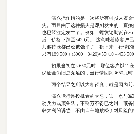
满仓操作指的是一次将所有可投入资金全
失。而且由于这种损失是即刻发生的，直接
也已经注定发生了。例如，螺纹钢期货在36
后，价格下跌至3420元。 这意味着该客户已经损
其他持仓都已经被强平了。接下来，行情的确上涨了，
只有189 500＋(3900－3420)×55×10
如果当初在3 650元时，那位客户以半仓买入67
保证金仍旧是充足的，当行情回到3650元时，就已
两个结果之所以大相径庭，就是因为前者
满仓运行是投机者的大忌，这一点与军事
动兵力或预备队，不到万不得已之时，预备
获大利的诱惑，不由自主地放松了对风险的