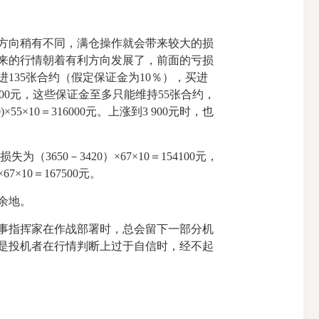
方向稍有不同，满仓操作就会带来较大的损
来的行情朝着有利方向发展了，前面的亏损
135张合约（假定保证金为10％），买进
89500元，这些保证金至多只能维持55张合约，
5×10＝316000元。上涨到3 900元时，也
650－3420）×67×10＝154100元，
×10＝167500元。
余地。
事指挥家在作战部署时，总会留下一部分机
是投机者在行情判断上过于自信时，经不起