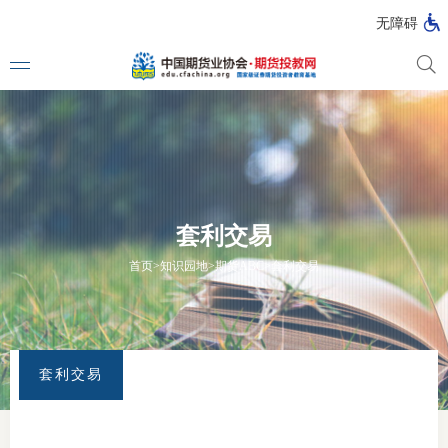
无障碍
媒体看
投教动
套利交易
一周大
首页
>
知识园地
>
期货ABC
>
套利交易
投教大
套利交易
视频动
漫画图