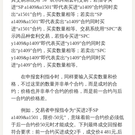
进“SP a1409&a1501”即代表买进“a1409”合约同时卖
仲
出“a1501”合约，买卖数量相等；若卖出“SP
a1409&a1501”即代表卖出“a1409”合约同时买
诉
进“a1501”合约，买卖数量相等。交易系统用“SPC”表
示跨品种套利交易，若指令买进“SPC
注
y1409&p1409”即代表买进“y1409”合约同时卖
出“p1409”合约，买卖数量相等；若卖出“SPC
法
y1409&p1409”即代表卖出“y1409”合约同时买
进“p1409”合约，买卖数量相等。
维权组
在申报套利指令时，同样要输入买卖数量和价
案情解
格，不过这里的数量并非单个合约，而是成对的合
约；价格也并非单个合约的价格，而是前一合约与后
热线问
一合约的价格差。
政策法
例如，交易者申报指令为“买进2手SP
a1409&a1501，限价-50元”，意味着前一合约价必须低
网上投
于后一合约价50元时才能成交。下列最终成交回报都
符合要求：前一合约买进成交2手，成交价4 481元,后