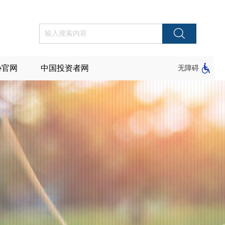
协官网
中国投资者网
无障碍