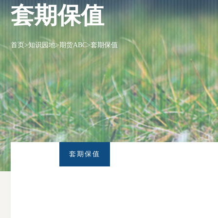
套期保值
首页
>
知识园地
>
期货ABC
>
套期保值
套期保值