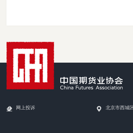
网上投诉
北京市西城