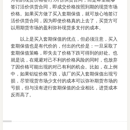
签订活价供货合同，即成交价格按照到期的现货市场
仲
价格。如果买方做了买入套期保值，就可放心地签订
活价供货合同，因为即使价格真的上去了，买货方可
诉
以用期货市场的盈利弥补现货多支付的成本。
注
以上是买入套期保值的优点，但必须注意，买入
套期保值也是有代价的，付出的代价是：一旦采取了
法
套期保值策略，即失去了价格下跌可得到的好处。也
就是说，在规避对己不利的价格风险的同时，也放弃
维权组
了因价格可能出现的对己有利的机会。比如，在上例
中，如果铝锭价格下跌，该厂的买入套期保值出现亏
案情解
损，尽管现货市场少支付的成本可以弥补期货市场的
亏损，但与没有进行套期保值的企业相比，进货成本
热线问
反而高了。
政策法
网上投