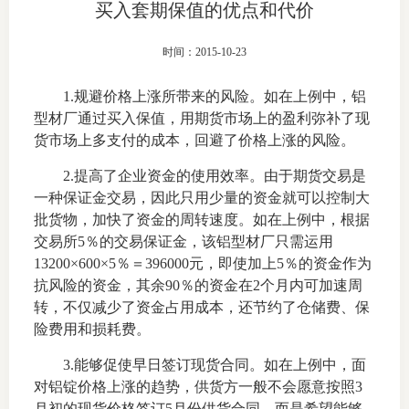
买入套期保值的优点和代价
上市品
时间：2015-10-23
投教书
1.规避价格上涨所带来的风险。如在上例中，铝
风险案
型材厂通过买入保值，用期货市场上的盈利弥补了现
货市场上多支付的成本，回避了价格上涨的风险。
新手指
2.提高了企业资金的使用效率。由于期货交易是
期货AB
一种保证金交易，因此只用少量的资金就可以控制大
批货物，加快了资金的周转速度。如在上例中，根据
业务指
交易所5％的交易保证金，该铝型材厂只需运用
13200×600×5％＝396000元，即使加上5％的资金作为
抗风险的资金，其余90％的资金在2个月内可加速周
转，不仅减少了资金占用成本，还节约了仓储费、保
维权须
险费用和损耗费。
和
3.能够促使早日签订现货合同。如在上例中，面
对铝锭价格上涨的趋势，供货方一般不会愿意按照3
调
月初的现货价格签订5月份供货合同，而是希望能够