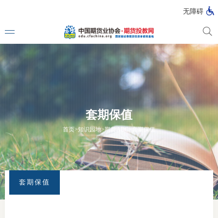
无障碍
媒体看
投教动
套期保值
一周大
首页
>
知识园地
>
期货ABC
>
套期保值
投教大
套期保值
视频动
漫画图