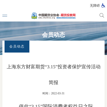
无障碍
会员动态
媒体看
首页
>
专题活动
>
315理性认识市场 投资量力而行
>
会员动态
会员动态
投教动
一周大
上海东方财富期货“3.15”投资者保护宣传活动
投教大
简报
视频动
时间：2022-03-31
漫画图
值此“
3.15
”国际消费者权益日之际，