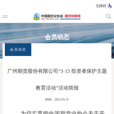
无障碍
会员动态
媒体看
首页
>
专题活动
>
315理性认识市场 投资量力而行
>
会员动态
会员动态
投教动
一周大
广州期货股份有限公司“3·15 投资者保护主题
投教大
教育活动”活动简报
视频动
时间：2022-03-31
漫画图
为切实贯彻中国期货业协会关于开