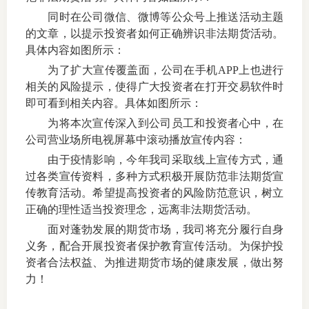
同时在公司微信、微博等公众号上推送活动主题
仲
的文章，以提示投资者如何正确辨识非法期货活动。
具体内容如图所示：
诉
为了扩大宣传覆盖面，公司在手机APP上也进行
相关的风险提示，使得广大投资者在打开交易软件时
注
即可看到相关内容。具体如图所示：
法
为将本次宣传深入到公司员工和投资者心中，在
公司营业场所电视屏幕中滚动播放宣传内容：
维权组
由于疫情影响，今年我司采取线上宣传方式，通
过各类宣传资料，多种方式积极开展防范非法期货宣
案情解
传教育活动。希望提高投资者的风险防范意识，树立
正确的理性适当投资理念，远离非法期货活动。
热线问
面对蓬勃发展的期货市场，我司将充分履行自身
政策法
义务，配合开展投资者保护教育宣传活动。为保护投
资者合法权益、为推进期货市场的健康发展，做出努
网上投
力！