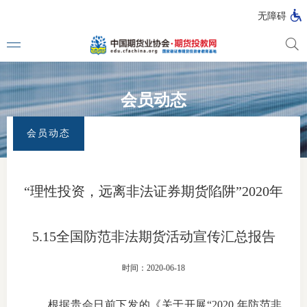
无障碍
会员动态
媒体看
首页
>
专题活动
>
全国防范非法证券期货宣传月
>
会员动态
会员动态
投教动
一周大
“理性投资，远离非法证券期货陷阱”2020年
投教大
5.15全国防范非法期货活动宣传汇总报告
视频动
时间：2020-06-18
漫画图
根据贵会日前下发的《关于开展“2020 年防范非