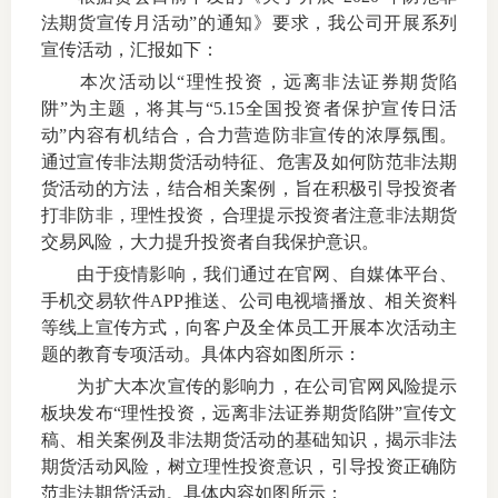
法期货宣传月活动”的通知》要求，我公司开展系列
上市品
宣传活动，汇报如下：
本次活动以“理性投资，远离非法证券期货陷
投教书
阱”为主题，将其与“5.15全国投资者保护宣传日活
风险案
动”内容有机结合，合力营造防非宣传的浓厚氛围。
通过宣传非法期货活动特征、危害及如何防范非法期
新手指
货活动的方法，结合相关案例，旨在积极引导投资者
打非防非，理性投资，合理提示投资者注意非法期货
期货AB
交易风险，大力提升投资者自我保护意识。
由于疫情影响，我们通过在官网、自媒体平台、
业务指
手机交易软件APP推送、公司电视墙播放、相关资料
等线上宣传方式，向客户及全体员工开展本次活动主
题的教育专项活动。具体内容如图所示：
维权须
为扩大本次宣传的影响力，在公司官网风险提示
板块发布“理性投资，远离非法证券期货陷阱”宣传文
和
稿、相关案例及非法期货活动的基础知识，揭示非法
期货活动风险，树立理性投资意识，引导投资正确防
调
范非法期货活动。具体内容如图所示：