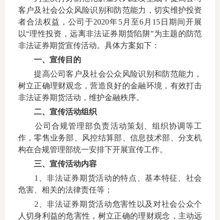
客户及社会公众风险识别和防范能力，切实维护投资
上市品
者合法权益，公司于
2020
年
5
月至
6
月
15
日期间开展
以“理性投资，远离非法证券期货陷阱”为主题的防范
投教书
非法证券期货宣传活动。具体方案如下：
风险案
一、宣传目的
提高公司客户及社会公众风险识别和防范能力，
新手指
树立正确理财观念，营造良好的金融环境，有效打击
非法证券期货活动，维护金融秩序。
期货AB
二、宣传活动组织
业务指
公司合规管理部负责活动策划、组织协调等工
作，零售业务部、风控结算部、信息技术部、分支机
构在合规管理部统一安排下开展宣传工作。
三、宣传活动内容
维权须
1
、非法证券期货活动的特点、基本特征、社会
危害、相关的法律责任等；
和
2
、非法证券期货活动危害性以及对社会公众个
调
人切身利益的危害性，树立正确的理财观念，主动远