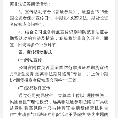
离非法证券期货活动；
仲
3
、宣传活动结合《新证券法》、证监会“
5.15
全
国投资者保护宣传日”、中期协“以案说法、期货投资
诉
者应知应会问答”；
4
、结合公司业务特点宣传识别和防范非法证券
注
期货活动的方法及措施，积极将防非嵌入开户、面
签、回访等多个业务环节。
法
四、宣传活动形式
维权组
(一)
网站宣传
公司官网首页设置全国防范非法证券期货宣传
案情解
月“理性投资 远离非法期货陷阱”专题，并上传中期
协“期货投资者应知应会问答”十三篇。
热线问
(二)
交易软件宣传
政策法
通过公司交易软件、结算单上传以“理性投资，
风险自担”“理性投资，远离非法证券期货陷阱”“高收
网上投
益意味着高风险”“只与持牌证券期货经营机构合
作”“主动参与非法证券期货活动不受保护”等为主题的