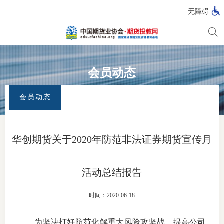
无障碍
会员动态
媒体看
首页
>
专题活动
>
全国防范非法证券期货宣传月
>
会员动态
会员动态
投教动
一周大
华创期货关于2020年防范非法证券期货宣传月
投教大
活动总结报告
视频动
时间：2020-06-18
漫画图
为坚决打好防范化解重大风险攻坚战，提高公司