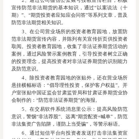
2、通过公司微信公众账号投教宣传栏目，积极
宣传防范非法期货的基本知识，通过“以案说法（十
仲
期）”、“期货投资者应知应会问答”等系列文章，普及
防范非法期货相关知识。
诉
3、在公司营业场所的投资者教育园地，放置防
范非法期货宣传内容，并陈列有关宣传折页供投资者
注
取阅。投资者教育园地，收集了非法证券期货活动的
案例，通过风险警示案例教育，引导投资者树立正确
法
的投资理念，提高投资者对非法证券期货的识别能力
维权组
及防范意识。
4、除投资者教育园地的张贴外，还在营业场所
案情解
悬挂横幅标语：“倡导理性投资，保护客户权益”。开
户室张贴中国证监会甘肃监管局和甘肃证券期货业协
热线问
会制作的：“防范非法证券期货”的海报。
5、在交易软件系统消息里公示：提高风险防范
政策法
意识，警惕“非法荐股”、远离“期货配资+喊单”，防范
网上投
非法集资广告陷阱，谨防上当受骗”，等警示标语。
6、通过短信平台向投资者发送打击非法集资宣