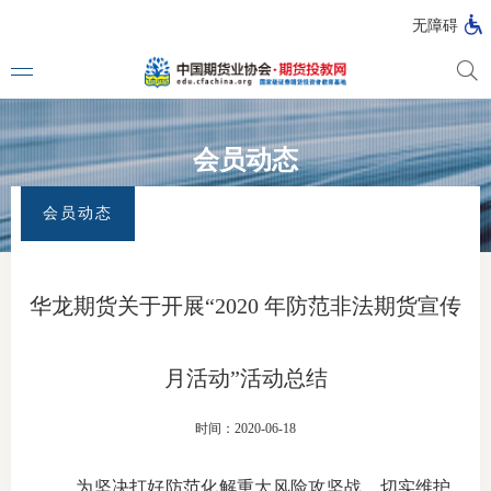
无障碍
会员动态
媒体看
首页
>
专题活动
>
全国防范非法证券期货宣传月
>
会员动态
会员动态
投教动
一周大
华龙期货关于开展“2020 年防范非法期货宣传
投教大
月活动”活动总结
视频动
时间：2020-06-18
漫画图
为坚决打好防范化解重大风险攻坚战，切实维护