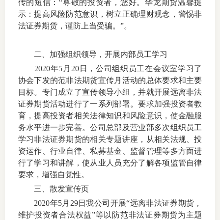
传的短信：“尊敬的投资者，您好。华龙期货温馨提
示：提高风险防范意识，树立正确理财观念，警惕非
法证券期货，谨防上当受骗。”。
投教委
二、加强组织领导，开展内部员工学习
调解委
2020年5月20日，公司组织员工在会议室学习了
协会下发的范非法期货宣传月活动的总体要求和主要
在线调
目标。专门成立了宣传领导小组，并就开展远离非法
证券期货活动进行了一系列部署。要求加强投资者教
联系方
育，提高投资者相关法律知识和风险意识，使金融服
务水平进一步完善。公司总部及营业部多次组织员工
学习非法证券期货的相关专题讲座，从相关法规、投
资运作、行业自律、私募基金、监督管理等多方面进
行了学习和讲解，使从业人员充分了解各项监管自律
要求，增强自觉性。
三、散发宣传页
2020年5月29日我公司开展“远离非法证券期货，
维护投资者合法权益”等以防范非法证券期货为主题