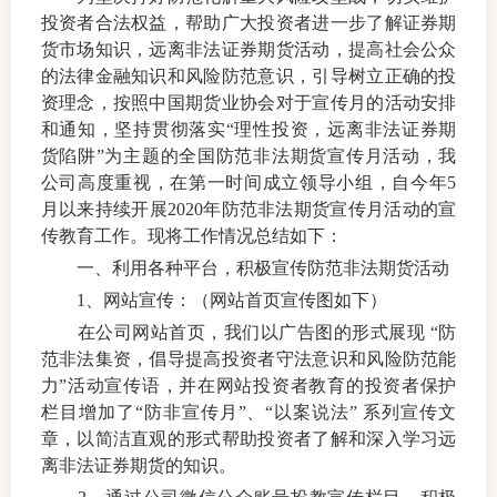
投资者合法权益，帮助广大投资者进一步了解证券期
上市品
货市场知识，远离非法证券期货活动，提高社会公众
的法律金融知识和风险防范意识，引导树立正确的投
投教书
资理念，按照中国期货业协会对于宣传月的活动安排
和通知，坚持贯彻落实“理性投资，远离非法证券期
风险案
货陷阱”为主题的全国防范非法期货宣传月活动，我
公司高度重视，在第一时间成立领导小组，自今年5
新手指
月以来持续开展2020年防范非法期货宣传月活动的宣
期货AB
传教育工作。现将工作情况总结如下：
一、利用各种平台，积极宣传防范非法期货活动
业务指
1、网站宣传：（网站首页宣传图如下）
在公司网站首页，我们以广告图的形式展现 “防
范非法集资，倡导提高投资者守法意识和风险防范能
维权须
力”活动宣传语，并在网站投资者教育的投资者保护
栏目增加了“防非宣传月”、“以案说法” 系列宣传文
和
章，以简洁直观的形式帮助投资者了解和深入学习远
离非法证券期货的知识。
调