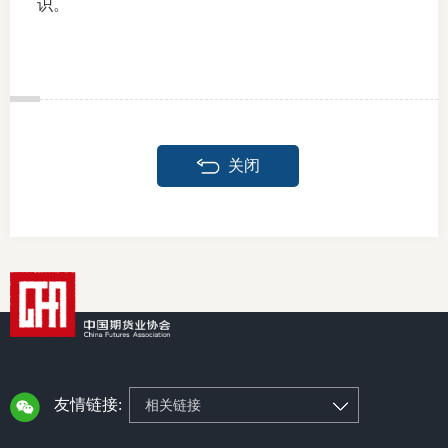
识。
投教委
调解委
关闭
在线调
联系方
友情链接:
相关链接