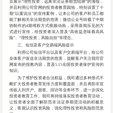
页展示“理性投资，远离非法证券期货陷阱”的海报，
并且利用公司官网的投资者教育园地，特别设置了十
仲
期“以案说法”的宣传案例，让本公司的客户和员工都
能了解相关非法期货的危害；微信公众号转载了中期
诉
协制作的4期维权方式视频动画，采用喜闻乐见的方
式进行宣传，给投资者深入普及“高收益意味着高风
注
险”、“理性投资，风险自担”等理念。
法
三、短信及客户交易端风险提示
利用公司短信平台以及客户交易端平台，给公司
维权组
全体客户发送非法期货的危害，提醒客户关注我司官
网发布的投教内容，普及5.15全国投资者保护宣传的
案情解
知识。
为了维护投资者合法权益，我司通过多种形式不
热线问
断扩大投资者教育宣传力度和覆盖面，并且将防非宣
政策法
传嵌入到开户、面签、回访等业务环节，进一步深化
投资者教育工作。我司将持续落实投资者教育活动，
网上投
让投资者全面了解防范非法证券期货活动的积极意
义，客观认识投资风险，强化理性投资和风险防范意