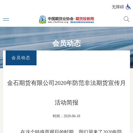
无障碍
会员动态
媒体看
首页
>
专题活动
>
全国防范非法证券期货宣传月
>
会员动态
会员动态
投教动
一周大
金石期货有限公司2020年防范非法期货宣传月
投教大
活动简报
视频动
时间：2020-06-18
漫画图
在这个特殊而艰巨的时期，我们迎来了
2020
年防