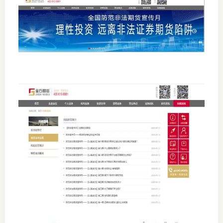
仲
诉
注
法
维权组
案情解
热线问
政策法
网上投