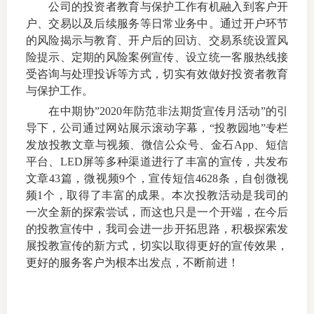
公司的投资者教育与保护工作有机融入到客户开
户、交易以及后续服务等日常业务中。通过开户环节
的风险揭示与教育、开户后的回访、交易系统设置风
险提示、定期的风险案例宣传、设立统一客服热线接
受咨询与处理投诉等方式，切实有效做好投资者教育
与保护工作。
在中期协”
2020
年防范非法期货宣传月活动”的引
导下，公司通过网站展示滚动字幕，“投教园地”专栏
发放投教文章与视频、微信公众号、金石
App
、短信
平台、
LED
屏等多种渠道进行了丰富的宣传，共发布
文章
43
篇，微视频
9
个，宣传短信
4628
条，自创微视
频
1
个，取得了丰富的成果。本次投教活动是我司的
一次全新的探索尝试，而这也只是一个开端，在今后
的投教宣传中，我司会进一步开拓思路，积极探索发
展投教宣传的新方式，切实以取得更好的宣传效果，
更好的服务客户为根本出发点，不断前进！