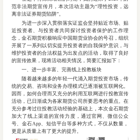
范非法期货宣传月，本次活动主题为“理性投资，远
上市品
离非法证券期货陷阱”。
为进一步深入贯彻落实证监会坚持贴近市场、贴
投教书
近投资者、与投资者共同探讨投资者保护的工作理
风险案
念，金石期货积极响应中国期货业协会的号召，组织
开展了一系列以切实提升投资者的自我保护意识，与
新手指
维护投资者的合法权益为出发点的活动，取得了良好
的宣传效果，现将活动相关情况，简要汇报如下：
期货AB
一、
进一步丰富、完善线上投教板块
随着越来越多的年轻一代涌入期货投资市场，传
业务指
统的交易、咨询和业务办理模式已逐渐被互联网化。
因而，如何合理而又充分的利用互联网进行投教宣传
活动，已日渐成为各家期货公司所要思考的重点。在
维权须
充分参考过往投教活动经验的基础上，本次金石期货
加大了线上渠道的宣传力度，通过官网、微信公众
和
号、金石
App
、短信平台等多种方式，不仅从数量，
更是从质量上有了更大的提升。
调