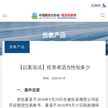
无障碍
投教产品
媒体看
首页
>
专题活动
>
全国防范非法证券期货宣传月
>
投教产品
投教产品
投教动
一周大
【以案说法】投资者适当性知多少
投教大
时间：2020-05-18
一、
案件还原
视频动
原告夏某于
2016
年
9
月
29
日在被告某期货公司处
漫画图
开设期货交易账号。夏某于
2016
年
9
月
27
日风险测评