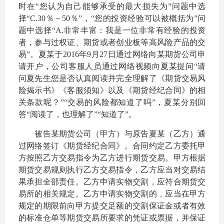
时在
“
您认为自己能够承受的最大损失为
”
问题中选
上市品
择
“C.30
％－
50
％
”
，
“
您的投资经验可以被概括为
”
问
题中选择
“A.
非常丰富：我是一位非常有经验的投资
投教书
者，参与过权证、期货或者创业板等高风险产品的交
易
”
。夏某于
2016
年
9
月
27
日通过网络向某期货公司申
风险案
请开户，公司客服人员通过网络视频向夏某提问
“
请
问夏先生您是否认真阅读并完全理解了《期货交易风
新手指
险揭示书》《客服须知》以及《期货经纪合同》的相
关条款呢？”“交易的风险都知道了吗”，夏某分别回
期货AB
答“阅读了，也理解了”“知道了”。
业务指
被告某期货公司（甲方）与原告夏某（乙方）通
过网络签订《期货经纪合同》。合同约定乙方委托甲
方按照乙方交易指令为乙方进行期货交易。甲方根据
期货交易规则执行乙方交易指令，乙方应当对交易结
维权须
果承担全部责任。乙方申请实物交割，应符合期货交
易所的相关规定。乙方申请实物交割的，应当在甲方
和
规定的期限前向甲方提交足额的交割保证金或者有效
的标准仓单等期货交易所要求的凭证或票据，并保证
调