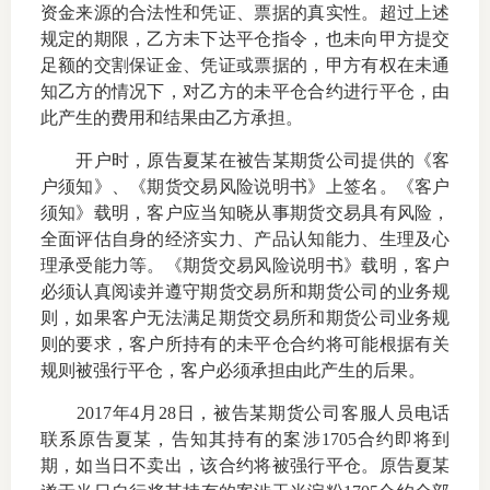
资金来源的合法性和凭证、票据的真实性。超过上述
规定的期限，乙方未下达平仓指令，也未向甲方提交
仲
足额的交割保证金、凭证或票据的，甲方有权在未通
诉
知乙方的情况下，对乙方的未平仓合约进行平仓，由
此产生的费用和结果由乙方承担。
注
开户时，原告夏某在被告某期货公司提供的《客
户须知》、《期货交易风险说明书》上签名。《客户
法
须知》载明，客户应当知晓从事期货交易具有风险，
全面评估自身的经济实力、产品认知能力、生理及心
维权组
理承受能力等。《期货交易风险说明书》载明，客户
案情解
必须认真阅读并遵守期货交易所和期货公司的业务规
则，如果客户无法满足期货交易所和期货公司业务规
热线问
则的要求，客户所持有的未平仓合约将可能根据有关
规则被强行平仓，客户必须承担由此产生的后果。
政策法
2017
年
4
月
28
日，被告某期货公司客服人员电话
网上投
联系原告夏某，告知其持有的案涉
1705
合约即将到
期，如当日不卖出，该合约将被强行平仓。原告夏某