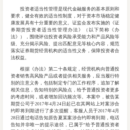
投资者适当性管理是现代金融服务的基本原则和
要求，健全有效的适当性制度，对于资本市场稳定健
康发展具有十分重要的意义。证监会发布实施的《证
券期货投资者适当性管理办法》（以下简称《办
法》），围绕评估投资者风险承受能力和产品风险等
级、充分揭示风险、提出匹配意见等核心内容，规范
落实证券期货经营机构的适当性义务，保障投资者合
法权益。
根据《办法》第二十条规定，经营机构向普通投
资者销售高风险产品或者提供相关服务，应当履行特
别的注意义务，包括制定专门的工作程序，追加了解
相关信息，告知特别的风险点，给予普通投资者更多
的考虑时间，或者增加回访频次等。本案中，被告某
期货公司于
2017
年
4
月
24
日起已在其网站上对案涉合
约即将到期进行了多次提醒，客服人员于
2017
年
4
月
28
日通过电话告知原告夏某案涉合约即将到期，电话
告知并非唯一的提示途径，已属于
“
给予普通投资者