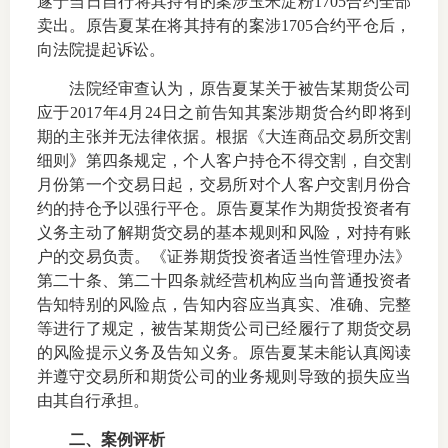
遂于当日自行将其持有的案涉玉米淀粉
1705
合约全部
卖出。原告夏某在将其持有的案涉
1705
合约平仓后，
向法院提起诉讼。
投教委
法院经审查认为，原告夏某关于被告某期货公司
应于
2017
年
4
月
24
日之前告知其案涉期货合约即将到
调解委
期的主张并无法律依据。根据《大连商品交易所交割
细则》第四条规定，个人客户持仓不得交割，自交割
在线调
月份第一个交易日起，交易所对个人客户交割月份合
约的持仓予以强行平仓。原告夏某作为期货投资者有
联系方
义务主动了解期货交易的基本规则和风险，对持有账
户的交易负责。《证券期货投资者适当性管理办法》
第二十条、第二十四条就经营机构应当向普通投资者
告知特别的风险点，告知内容应当真实、准确、完整
等进行了规定，被告某期货公司已经履行了期货交易
的风险提示义务及告知义务。原告夏某未能认真阅读
并遵守交易所和期货公司的业务规则导致的损失应当
由其自行承担。
二、
案例评析