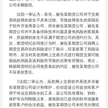
公司全额赔偿。
仲
法院一审认为：首先，被告某期货公司对于交易
诉
系统故障的发生不具有过错。导致故障发生的原因在
于软件开发商某公司，而非被告某期货公司，被告某
注
期货公司并不具备排除技术问题及避免风险的客观条
件，所故障的发生不应属于期货公司的违约行为。其
法
次，期货经纪合同签订当时，被告某期货公司就网上
期货交易存在的风险进行了揭示，邱某签署了风险说
维权组
明书，应当对其使用网上交易方式进行期货交易可能
面临的风险及该风险所导致的后果有所预估。再次，
案情解
根据期货经纪合同免责条款的约定，被告某期货公司
不应承担责任。
热线问
法院二审认为，虽然网上交易软件系统并非被
政策法
告某期货公司设计和维护，但却是该公司提供给客户
用于传达交易指令的工具，该公司负有通知、协助、
网上投
保护等合同附随义务，避免因自己提供的软件或服务
损害客户的合法权益。被告某期货公司未经充分测试