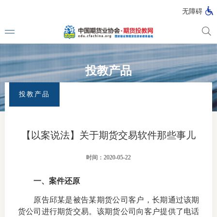
无障碍
投教产品
媒体看
首页
>
专题活动
>
全国防范非法证券期货宣传月
>
投教产品
投教产品
投教动
一周大
【以案说法】关于期货交易软件那些事儿
投教大
时间：2020-05-22
一、
案件还原
视频动
原告邱某是被告某期货公司客户，长期通过该期
漫画图
货公司进行期货交易。该期货公司向客户提供了电话