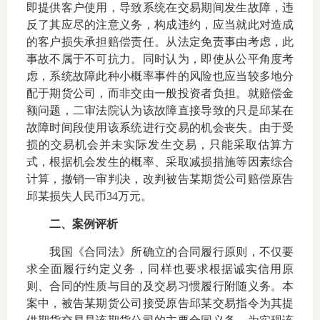
即提供客户使用，导致系统在交易期间发生故障，违
反了其应尽的注意义务，构成违约，应当就此对造成
的客户损失承担赔偿责任。从法定免责事由考虑，此
事故不属于不可抗力。同时认为，即使从公平角度考
投教委
虑，系统故障此种小概率事件的风险也应当较多地分
配于期货公司，而非交由一般投资者负担。就赔偿金
调解委
额问题，二审法院认为该故障直接导致的只是邱某在
在线调
故障时间段使用该系统进行交易的机会丧失。由于受
损的交易机会并未实际发生交易，只能采取估算方
联系方
式，根据机会发生的概率、采取减损措施等因素综合
计算，撤销一审判决，改判被告某期货公司赔偿原告
邱某损失人民币
34
万元。
二、
案例评析
我国《合同法》所确立的合同履行原则，不仅要
求全面履行约定义务，同样也要求根据诚实信用原
则、合同的性质与目的及交易习惯履行附随义务。本
案中，被告某期货公司接受原告邱某交易指令为其提