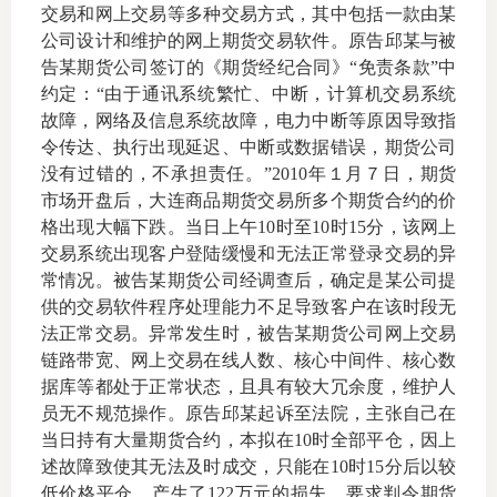
交易和网上交易等多种交易方式，其中包括一款由某
上市品
公司设计和维护的网上期货交易软件。原告邱某与被
告某期货公司签订的《期货经纪合同》“免责条款”中
投教书
约定：“由于通讯系统繁忙、中断，计算机交易系统
故障，网络及信息系统故障，电力中断等原因导致指
风险案
令传达、执行出现延迟、中断或数据错误，期货公司
没有过错的，不承担责任。”
2010
年１月７日，期货
新手指
市场开盘后，大连商品期货交易所多个期货合约的价
格出现大幅下跌。当日上午
10
时至
10
时
15
分，该网上
期货AB
交易系统出现客户登陆缓慢和无法正常登录交易的异
常情况。被告某期货公司经调查后，确定是某公司提
业务指
供的交易软件程序处理能力不足导致客户在该时段无
法正常交易。异常发生时，被告某期货公司网上交易
链路带宽、网上交易在线人数、核心中间件、核心数
维权须
据库等都处于正常状态，且具有较大冗余度，维护人
员无不规范操作。原告邱某起诉至法院，主张自己在
和
当日持有大量期货合约，本拟在
10
时全部平仓，因上
述故障致使其无法及时成交，只能在
10
时
15
分后以较
调
低价格平仓，产生了
122
万元的损失，要求判令期货