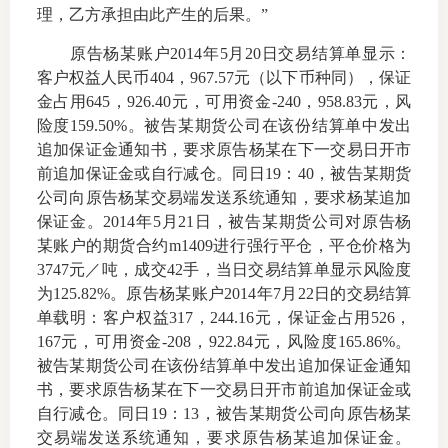
理，乙方承担由此产生的后果。”
仲
原告杨某账户
2014
年
5
月
20
日交易结算单显示：
客户权益人民币
404
，
967.57
元（以下币种同），保证
诉
金占用
645
，
926.40
元，可用资金
-240
，
958.83
元，风
险度
159.50%
。被告某期货公司在该份结算单中发出
注
追加保证金通知书，要求原告杨某在下一交易日开市
前追加保证金或自行减仓。同日
19
：
40
，被告某期货
法
公司向原告杨某交易端发送系统通知，要求杨某追加
维权组
保证金。
2014
年
5
月
21
日，被告某期货公司对原告杨
某账户的期货合约
m1409
进行强行平仓，平仓价格为
案情解
3747
元／吨，成交
42
手，当日交易结算单显示风险度
为
125.82%
。原告杨某账户
2014
年
7
月
22
日的交易结算
热线问
单载明：客户权益
317
，
244.16
元，保证金占用
526
，
167
元，可用资金
-208
，
922.84
元，风险度
165.86%
。
政策法
被告某期货公司在该份结算单中发出追加保证金通知
书，要求原告杨某在下一交易日开市前追加保证金或
网上投
自行减仓。同日
19
：
13
，被告某期货公司向原告杨某
交易端发送系统通知，要求原告杨某追加保证金。