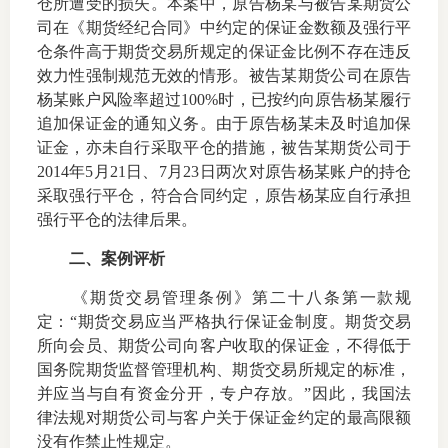
仓所遭受的损失。本案中，原告杨某与被告某期货公
司在《期货经纪合同》中约定的保证金数额及强行平
仓条件高于期货交易所规定的保证金比例不存在违反
效力性强制规范无效的情形。被告某期货公司在原告
杨某账户风险率超过
100%
时，已按约向原告杨某履行
追加保证金的通知义务。由于原告杨某未及时追加保
证金，亦未自行采取平仓的措施，被告某期货公司于
2014
年
5
月
21
日、
7
月
23
日两次对原告杨某账户的持仓
采取强行平仓，符合合同约定，原告杨某应自行承担
强行平仓的法律后果。
二、案例评析
《期货交易管理条例》第二十八条第一款规
定：“期货交易应当严格执行保证金制度。期货交易
所向会员、期货公司向客户收取的保证金，不得低于
国务院期货监督管理机构、期货交易所规定的标准，
并应当与自有资金分开，专户存放。”因此，我国法
律法规对期货公司与客户关于保证金约定的最高限额
没有作禁止性规定。