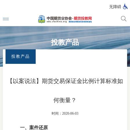
无障碍
投教产品
媒体看
首页
>
专题活动
>
全国防范非法证券期货宣传月
>
投教产品
投教产品
投教动
一周大
【以案说法】期货交易保证金比例计算标准如
投教大
何衡量？
视频动
时间：2020-06-03
漫画图
一、案件还原