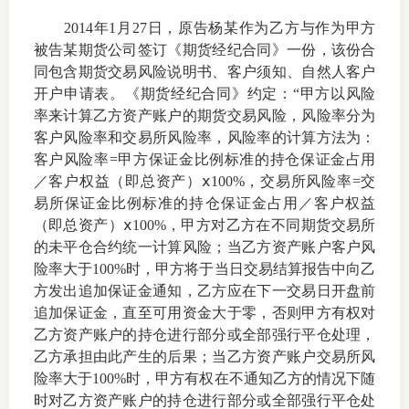
2014
年
1
月
27
日，原告杨某作为乙方与作为甲方
上市品
被告某期货公司签订《期货经纪合同》一份，该份合
投教书
同包含期货交易风险说明书、客户须知、自然人客户
开户申请表。《期货经纪合同》约定：“甲方以风险
风险案
率来计算乙方资产账户的期货交易风险，风险率分为
客户风险率和交易所风险率，风险率的计算方法为：
新手指
客户风险率
=
甲方保证金比例标准的持仓保证金占用
／客户权益（即总资产）ⅹ
100%
，交易所风险率
=
交
期货AB
易所保证金比例标准的持仓保证金占用／客户权益
（即总资产）ⅹ
100%
，甲方对乙方在不同期货交易所
业务指
的未平仓合约统一计算风险；当乙方资产账户客户风
险率大于
100%
时，甲方将于当日交易结算报告中向乙
方发出追加保证金通知，乙方应在下一交易日开盘前
追加保证金，直至可用资金大于零，否则甲方有权对
维权须
乙方资产账户的持仓进行部分或全部强行平仓处理，
乙方承担由此产生的后果；当乙方资产账户交易所风
和
险率大于
100%
时，甲方有权在不通知乙方的情况下随
调
时对乙方资产账户的持仓进行部分或全部强行平仓处