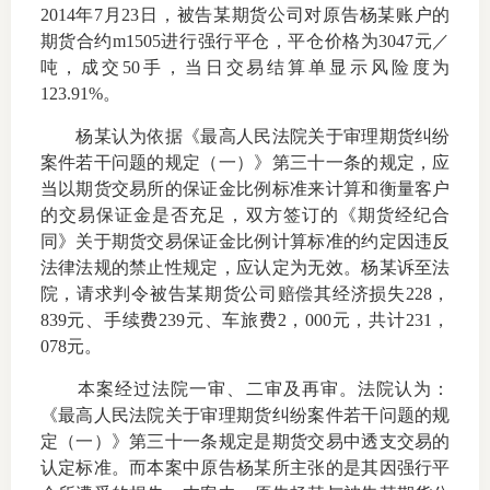
2014
年
7
月
23
日，被告某期货公司对原告杨某账户的
期货合约
m1505
进行强行平仓，平仓价格为
3047
元／
吨，成交
50
手，当日交易结算单显示风险度为
123.91%
。
投教委
杨某认为依据《最高人民法院关于审理期货纠纷
调解委
案件若干问题的规定（一）》第三十一条的规定，应
当以期货交易所的保证金比例标准来计算和衡量客户
在线调
的交易保证金是否充足，双方签订的《期货经纪合
同》关于期货交易保证金比例计算标准的约定因违反
联系方
法律法规的禁止性规定，应认定为无效。杨某诉至法
院，请求判令被告某期货公司赔偿其经济损失
228
，
839
元、手续费
239
元、车旅费
2
，
000
元，共计
231
，
078
元。
本案经过法院一审、二审及再审。法院认为：
《最高人民法院关于审理期货纠纷案件若干问题的规
定（一）》第三十一条规定是期货交易中透支交易的
认定标准。而本案中原告杨某所主张的是其因强行平