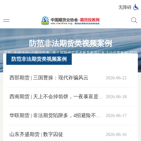
无障碍
防范非法期货类视频案例
媒体看
首页
>
专题活动
>
小期说投教 | 第八届期货交易者教育案例征集活动优秀案例
>
防范
非法期货类视频案例
防范非法期货类视频案例
投教动
西部期货 | 三国曹操：现代诈骗风云
2026-06-22
一周大
投教大
西南期货 | 天上不会掉馅饼，一夜暴富是陷阱
2026-06-18
华联期货 | 非法期货陷阱多，4招避险不入套
2026-06-17
视频动
山东齐盛期货 | 数字囚徒
2026-06-16
漫画图