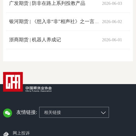
广发期货 | 防非在路上系列投教产品
2026-06-03
仲
银河期货 | 《想入非“非”相声社》之一言道破套路，交易没有“期”骗
2026-06-02
诉
注
浙商期货 | 机器人养成记
2026-06-01
法
维权组
案情解
热线问
政策法
友情链接:
相关链接
网上投
网上投诉