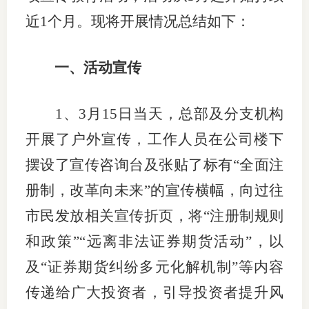
近
1
个月。现将开展情况总结如下：
仲
诉
一、
活动宣传
注
1
、
3
月
15
日当天，总部及分支机构
法
开展了户外宣传，工作人员在公司楼下
维权组
摆设了宣传咨询台及张贴了标有“全面注
案情解
册制，改革向未来”的宣传横幅，向过往
热线问
市民发放相关宣传折页，将“注册制规则
和政策”“远离非法证券期货活动”，以
政策法
及“证券期货纠纷多元化解机制”等内容
网上投
传递给广大投资者，引导投资者提升风