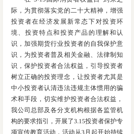
上市品
际，为贯彻落实党的二十大精神，增强
投资者在经济发展新常态下对投资环
投教书
境、投资特点和投资产品的理解和认
风险案
识，加强期货行业投资者的自我保护意
新手指
识，
为投资者普及相关金融、法律制知
期货AB
识，保护投资者合法权益，引导投资者
树立正确的投资理念，让投资者尤其是
业务指
中小投资者认清违法违规主体惯用的骗
术和手段，
切实维护投资者合法权益，
维权须
我公司总部及各分支机构
根据各监管机
和
构的要求指引，开展了
3.15
投资者保护专
调
项宣传
教育活动，活动从
3
月起开始持续