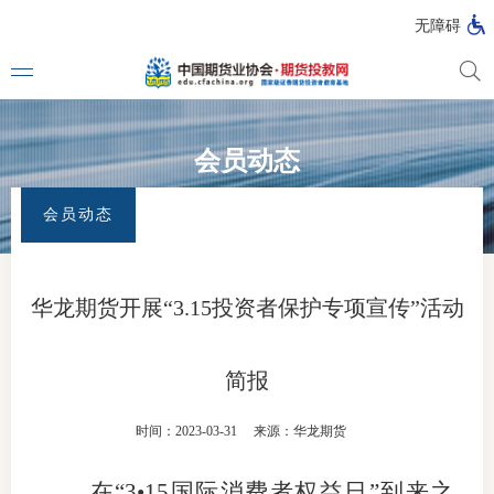
无障碍
会员动态
媒体看
首页
>
专题活动
>
315全面注册制 改革向未来
>
会员动态
会员动态
投教动
一周大
华龙期货开展“3.15投资者保护专项宣传”活动
投教大
简报
视频动
时间：2023-03-31
来源：华龙期货
漫画图
在“
3
•
15
国际消费者权益日”到来之