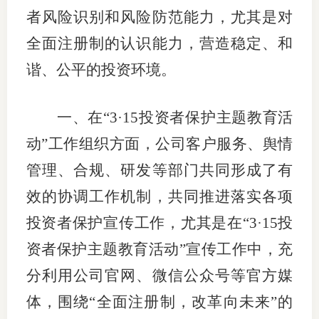
者风险识别和风险防范能力，尤其是对
仲
全面注册制的认识能力，营造稳定、和
诉
谐、公平的投资环境。
注
一、
在
“
3
·
15
投资者保护主题教育活
法
动”
工作组织方面，公司客户服务、舆情
维权组
管理、合规、研发等部门共同形成了有
案情解
效的协调工作机制，共同推进落实各项
热线问
投资者保护宣传工作，尤其是在
“
3
·
15
投
资者保护主题教育活动”
宣传工作中，充
政策法
分利用公司官网、微信公众号等官方媒
网上投
体，围绕“全面注册制，改革向未来”的