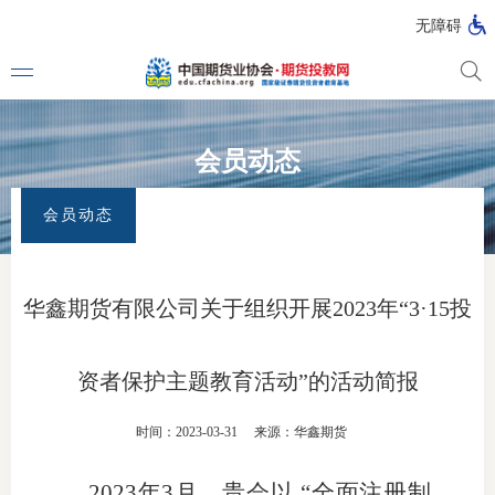
无障碍
会员动态
媒体看
首页
>
专题活动
>
315全面注册制 改革向未来
>
会员动态
会员动态
投教动
一周大
华鑫期货有限公司关于组织开展2023年“3·15投
投教大
资者保护主题教育活动”的活动简报
视频动
时间：2023-03-31
来源：华鑫期货
漫画图
2023
年
3
月，
贵会
以 “全面注册制，