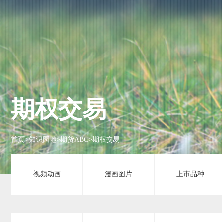
期权交易
首页
>
知识园地
>
期货ABC
>
期权交易
视频动画
漫画图片
上市品种